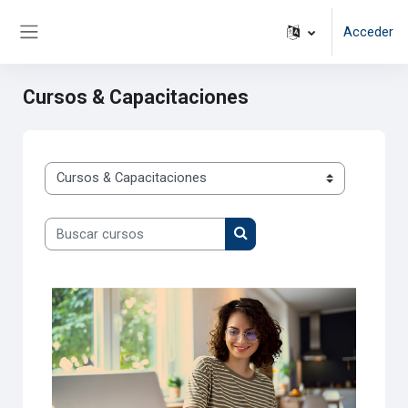
Salta al contenido principal
Acceder
Panel lateral
Cursos & Capacitaciones
Categorías
Buscar cursos
Buscar cursos