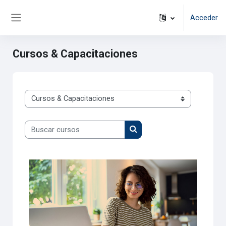
Salta al contenido principal
Acceder
Panel lateral
Cursos & Capacitaciones
Categorías
Buscar cursos
Buscar cursos