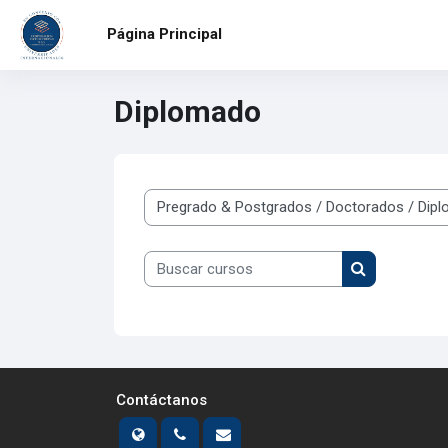
Salta al contenido principal
Página Principal
Diplomado
Categorías
Buscar cursos
Buscar curso
Contáctanos