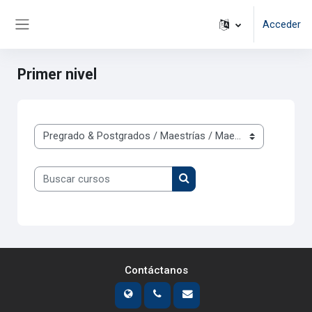
Salta al contenido principal
Acceder
Panel lateral
Primer nivel
Categorías
Buscar cursos
Buscar cursos
Contáctanos